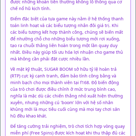
được những khoản tiền thưởng khổng lồ thông qua cơ
chế nổ hũ kịch tính.
Điểm đặc biệt của tựa game này nằm ở hệ thống thanh
toán linh hoạt và các biểu tượng nhân đôi giá trị. Khi
các biểu tượng kết hợp thành công, chúng sẽ biến mất
để nhường chỗ cho những biểu tượng mới rơi xuống,
tạo ra chuỗi thắng liên hoàn trong một lần quay duy
nhất. Điều này giúp tối ưu hóa lợi nhuận cho game thủ
mà không cần phải đặt cược nhiều lần.
Về mặt kỹ thuật, SUGAR BOOM sở hữu tỷ lệ hoàn trả
(RTP) cực kỳ cạnh tranh, đảm bảo tính công bằng và
minh bạch cho mọi thành viên tại f168. Độ biến động
của trò chơi được điều chỉnh ở mức trung bình cao,
nghĩa là mặc dù các chiến thắng nhỏ xuất hiện thường
xuyên, nhưng những cú 'boom' lớn với hệ số nhân
khủng mới là mục tiêu cuối cùng mà mọi tay chơi săn
hũ đều khao khát.
Để tăng cường trải nghiệm, trò chơi tích hợp vòng quay
miễn phí (Free Spins) được kích hoạt khi thu thập đủ các