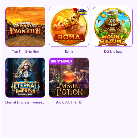
Trái Tim Biên Giới
Roma
Đồi kho báu
Eternal Empress - Freeze Time
Độc Dược Thần Bí