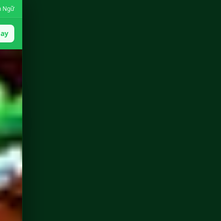
n Ngữ
gay