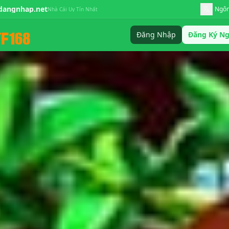
dangnhap.net
Ngô
Nhà Cái Uy Tín Nhất
Đăng Nhập
Đăng Ký N