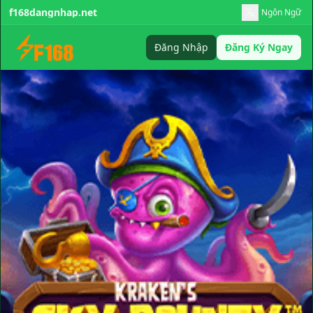
f168dangnhap.net
Ngôn Ngữ
Đăng Nhập
Đăng Ký Ngay