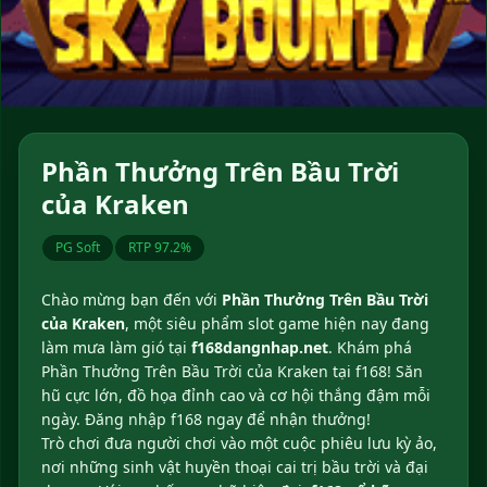
▶
Phần Thưởng Trên Bầu Trời
của Kraken
PG Soft
RTP 97.2%
Chào mừng bạn đến với
Phần Thưởng Trên Bầu Trời
của Kraken
, một siêu phẩm slot game hiện nay đang
làm mưa làm gió tại
f168dangnhap.net
. Khám phá
Phần Thưởng Trên Bầu Trời của Kraken tại f168! Săn
hũ cực lớn, đồ họa đỉnh cao và cơ hội thắng đậm mỗi
ngày. Đăng nhập f168 ngay để nhận thưởng!
Trò chơi đưa người chơi vào một cuộc phiêu lưu kỳ ảo,
nơi những sinh vật huyền thoại cai trị bầu trời và đại