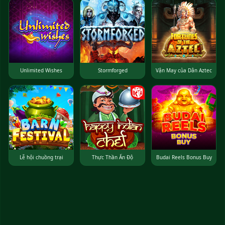
Unlimited Wishes
Stormforged
Vận May của Dân Aztec
Lễ hội chuồng trại
Thực Thần Ấn Độ
Budai Reels Bonus Buy