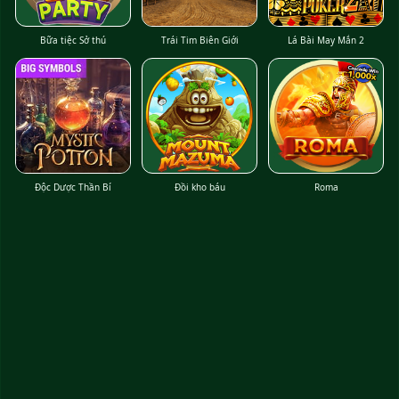
Bữa tiệc Sở thú
Trái Tim Biên Giới
Lá Bài May Mắn 2
Độc Dược Thần Bí
Đồi kho báu
Roma