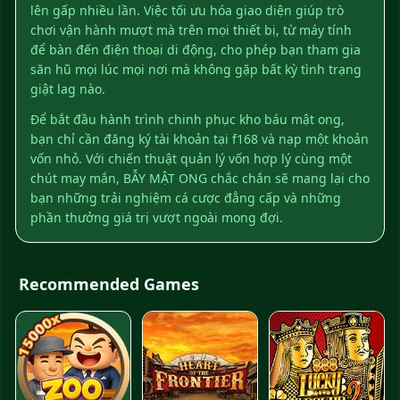
lên gấp nhiều lần. Việc tối ưu hóa giao diện giúp trò
chơi vận hành mượt mà trên mọi thiết bị, từ máy tính
để bàn đến điện thoại di động, cho phép bạn tham gia
săn hũ mọi lúc mọi nơi mà không gặp bất kỳ tình trạng
giật lag nào.
Để bắt đầu hành trình chinh phục kho báu mật ong,
bạn chỉ cần đăng ký tài khoản tại f168 và nạp một khoản
vốn nhỏ. Với chiến thuật quản lý vốn hợp lý cùng một
chút may mắn, BẪY MẬT ONG chắc chắn sẽ mang lại cho
bạn những trải nghiệm cá cược đẳng cấp và những
phần thưởng giá trị vượt ngoài mong đợi.
Recommended Games